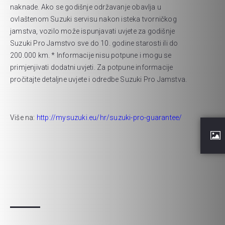
naknade. Ako se godišnje održavanje obavlja u
ovlaštenom Suzuki servisu nakon isteka tvorničkog
jamstva, vozilo može ispunjavati uvjete za godišnje
Suzuki Pro Jamstvo sve do 10. godine starosti ili do
200.000 km. * Informacije nisu potpune i mogu se
primjenjivati dodatni uvjeti. Za potpune informacije
pročitajte detaljne uvjete i odredbe Suzuki Pro Jamstva.
Više na:
http://mysuzuki.eu/hr/suzuki-pro-guarantee/