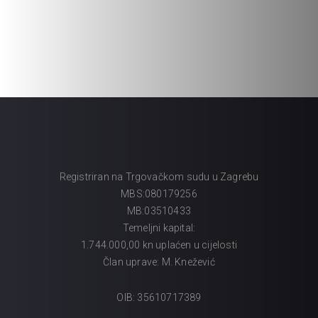
Registriran na Trgovačkom sudu u Zagrebu
MBS:080179256
MB:03510433
Temeljni kapital:
1.744.000,00 kn uplaćen u cijelosti
Član uprave: M. Knežević
OIB: 35610717389