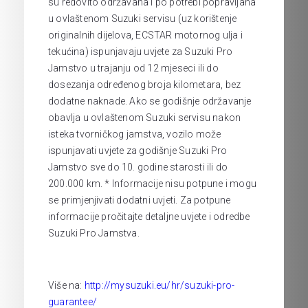
su redovito održavana i po potrebi popravljana
u ovlaštenom Suzuki servisu (uz korištenje
originalnih dijelova, ECSTAR motornog ulja i
tekućina) ispunjavaju uvjete za Suzuki Pro
Jamstvo u trajanju od 12 mjeseci ili do
dosezanja određenog broja kilometara, bez
dodatne naknade. Ako se godišnje održavanje
obavlja u ovlaštenom Suzuki servisu nakon
isteka tvorničkog jamstva, vozilo može
ispunjavati uvjete za godišnje Suzuki Pro
Jamstvo sve do 10. godine starosti ili do
200.000 km. * Informacije nisu potpune i mogu
se primjenjivati dodatni uvjeti. Za potpune
informacije pročitajte detaljne uvjete i odredbe
Suzuki Pro Jamstva.
Više na:
http://mysuzuki.eu/hr/suzuki-pro-
guarantee/