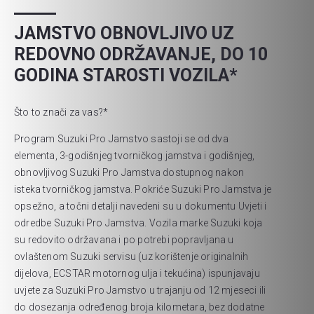
JAMSTVO OBNOVLJIVO UZ
REDOVNO ODRŽAVANJE, DO 10
GODINA STAROSTI VOZILA*
Što to znači za vas?*
Program Suzuki Pro Jamstvo sastoji se od dva
elementa, 3-godišnjeg tvorničkog jamstva i godišnjeg,
obnovljivog Suzuki Pro Jamstva dostupnog nakon
isteka tvorničkog jamstva. Pokriće Suzuki Pro Jamstva je
opsežno, a točni detalji navedeni su u dokumentu Uvjeti i
odredbe Suzuki Pro Jamstva. Vozila marke Suzuki koja
su redovito održavana i po potrebi popravljana u
ovlaštenom Suzuki servisu (uz korištenje originalnih
dijelova, ECSTAR motornog ulja i tekućina) ispunjavaju
uvjete za Suzuki Pro Jamstvo u trajanju od 12 mjeseci ili
do dosezanja određenog broja kilometara, bez dodatne